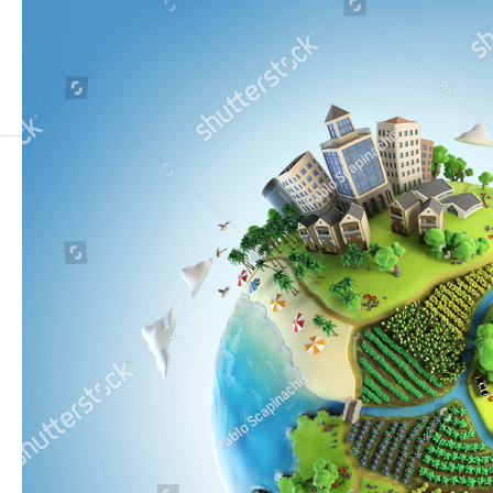
stock-photo-globe-concept-showing-a-green-peaceful-and-idyllic-life-style-in-the-world-in-a-cartoon-style-124871620
stock-photo-globe-concept-showing-a-green-
peaceful-and-idyllic-life-style-in-the-world-in-a-
cartoon-style-124871620
2021.11.20
この記事のタイトルとURLをコピーする