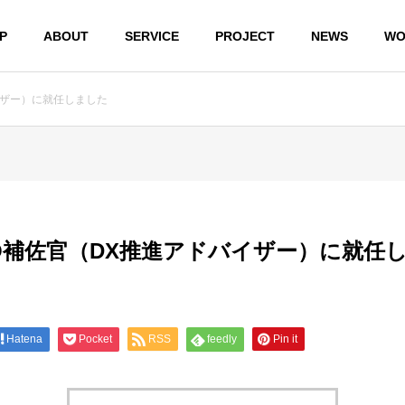
P
ABOUT
SERVICE
PROJECT
NEWS
WO
イザー）に就任しました
O補佐官（DX推進アドバイザー）に就任
パソコン
のトラブ
Hatena
Pocket
RSS
feedly
Pin it
デジタル
企業のD
ル
機器購入
コンサ
スマホやア
相談
ティン
プリなど