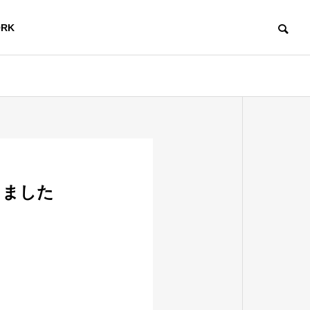
RK
しました
X
ワーキン
ル
グスペー
ITセミナ
グ
ス
ー