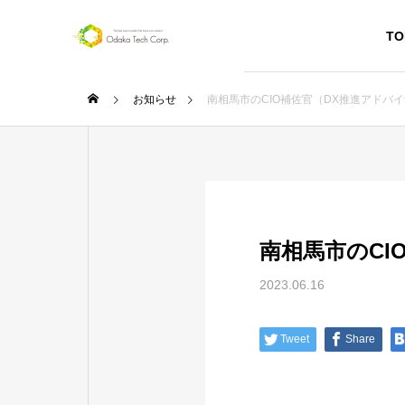
TO
お知らせ
南相馬市のCIO補佐官（DX推進アドバ
SERVICE
南相馬市のCI
サービス
2023.06.16
Webペー
ジ作成
Tweet
Share
お店や個人
のプロモー
ション