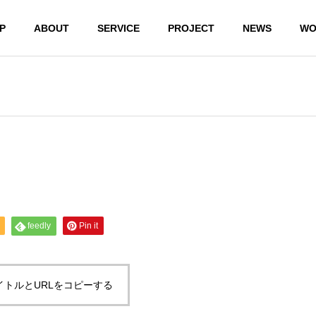
P
ABOUT
SERVICE
PROJECT
NEWS
WO
feedly
Pin it
パソコン
のトラブ
デジタル
企業のD
ル
機器購入
コンサ
イトルとURLをコピーする
スマホやア
相談
ティン
プリなど