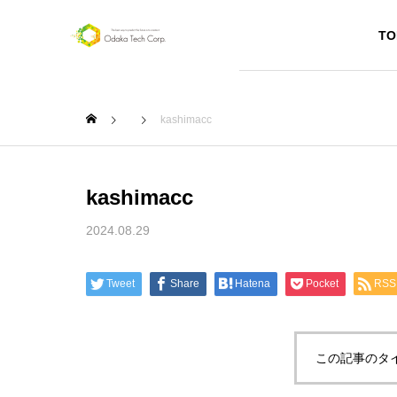
TO
kashimacc
kashimacc
SERVICE
2024.08.29
サービス
Tweet
Share
Hatena
Pocket
RSS
Webペー
ジ作成
この記事のタ
お店や個人
のプロモー
ション