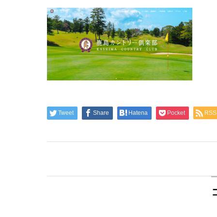
Tweet
Share
Hatena
Pocket
RSS