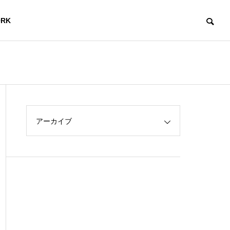
RK
アーカイブ
X
ワーキン
ル
グスペー
ITセミナ
グ
ス
ー