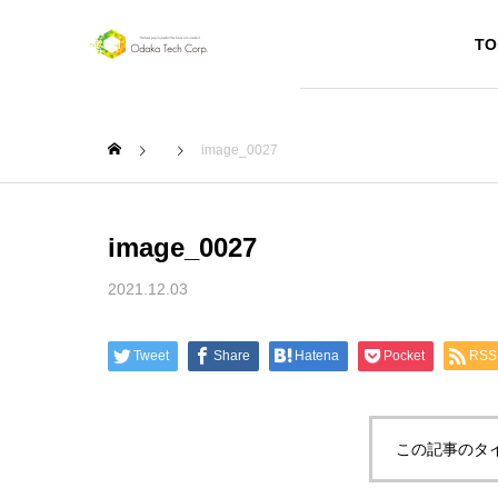
TO
image_0027
image_0027
SERVICE
2021.12.03
サービス
Tweet
Share
Hatena
Pocket
RSS
Webペー
ジ作成
この記事のタ
お店や個人
のプロモー
ション