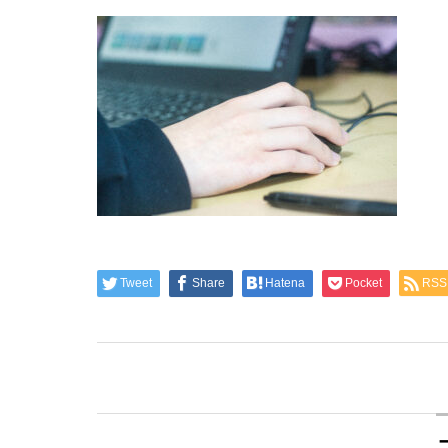
Tweet
Share
Hatena
Pocket
RSS