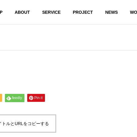
P
ABOUT
SERVICE
PROJECT
NEWS
WO
feedly
Pin it
パソコン
のトラブ
デジタル
企業のD
ル
機器購入
コンサ
イトルとURLをコピーする
スマホやア
相談
ティン
プリなど