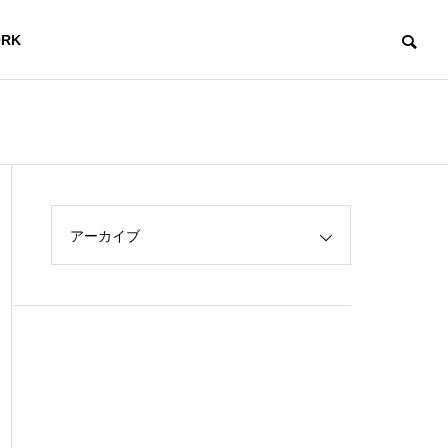
RK
アーカイブ
X
ワーキン
ル
グスペー
ITセミナ
グ
ス
ー