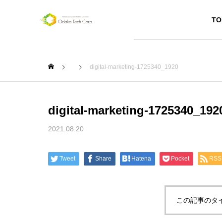
TO
digital-marketing-1725340_1920
digital-marketing-1725340_192
SERVICE
2021.08.20
サービス
Tweet
Share
Hatena
Pocket
RSS
Webペー
ジ作成
この記事のタ
お店や個人
のプロモー
ション