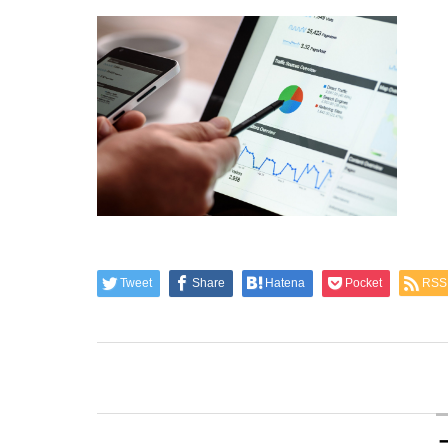
Tweet
Share
Hatena
Pocket
RSS