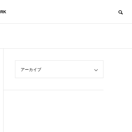
RK
アーカイブ
X
ワーキン
ル
グスペー
ITセミナ
グ
ス
ー