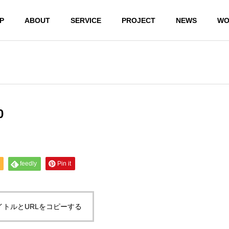
P
ABOUT
SERVICE
PROJECT
NEWS
WO
0
feedly
Pin it
パソコン
のトラブ
デジタル
企業のD
ル
機器購入
コンサ
イトルとURLをコピーする
スマホやア
相談
ティン
プリなど