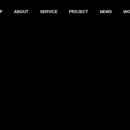
P
ABOUT
SERVICE
PROJECT
NEWS
WO
パソコン
のトラブ
デジタル
企業のD
ル
機器購入
コンサ
スマホやア
相談
ティン
プリなど