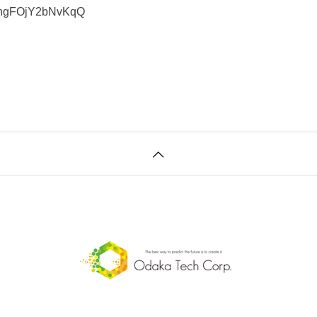
lUngFOjY2bNvKqQ