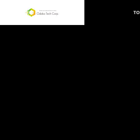
TO
SERVICE
サービス
Webペー
ジ作成
お店や個人
のプロモー
ション