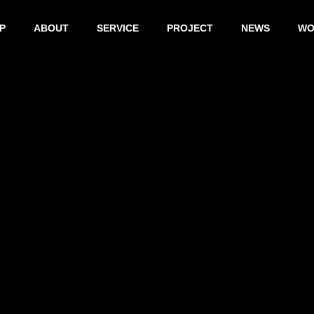
P
ABOUT
SERVICE
PROJECT
NEWS
WO
パソコン
のトラブ
デジタル
企業のD
ル
機器購入
コンサ
スマホやア
相談
ティン
プリなど