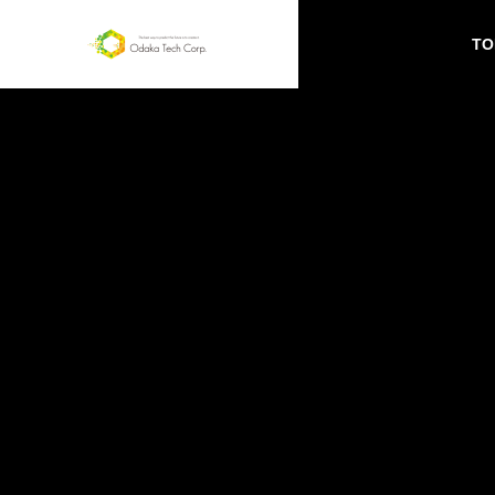
TO
SERVICE
サービス
Webペー
ジ作成
お店や個人
のプロモー
ション